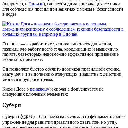
(например, в
Спочан
), где необходима унификация техники
для соблюдения правил при занятиях с мечом и безопасности
в додзё.
Его цель — выработать у ученика «чистоту» движения,
правильную работу всего тела, координацию и мышечную
память, без которых невозможно эффективное применение
техники в поединке.
Он позволяет быстро обучить новичков правильной стойке,
хвату меча и выполнению атакующих и защитных действий,
минимизируя риск травм.
Кихон Доса в
кендзюцу
и спочане фокусируется на
следующих ключевых элементах:
Субури
Субури (素振り) – базовые махи мечом. Это фундаментальное
упражнение для развития правильного хвата (тэн-но-ути),
чувства центральной линии и координации. Выполняются