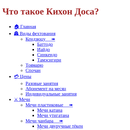
Что такое Кихон Доса?
🏠 Главная
🏯 Виды фехтования
Кендзюцу ➠
Баттодо
Иайдо
Синкендо
Тамэсигири
Тоямарю
Спочан
💳 Цены
Разовые занятия
Абонемент на месяц
Индивидуальные занятия
⚔ Мечи
Мечи пластиковые ➠
Мечи катана
Мечи утигатана
Мечи чанбара ➠
Мечи двуручные тёкен