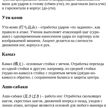
махи для ударов в голову (сёмен-ути), по диагонали (кеса-учи)
и горизонтали в корпус (до-ути).
Ути-коми
Ути-коми (打ち込み) – отработка ударов «по заданию», как
правило в атаке. Ученик выполняет атакующий шаг (сури-
аши) с одновременным нанесением удара по партнеру или
воображаемой мишени. Акцент делается на слитности
движения ног, корпуса и рук.
Камаэ
Камаэ (構え) - основные стойки с мечом. Отработка перехода
из одной стойки в другую: например, из средней стойки
(чудан-но-камаэ) в стойку с поднятым мечом (дзёдан-но-
камаэ) и обратно, с сохранением баланса и защиты центра.
Аши-сабаки
Аши-сабаки (足さばき) – работа ног. Отработка скользящих
шагов, скрестных шагов, движений вперед и назад, уходов с
линии атаки, которые являются основой для любого маневра в