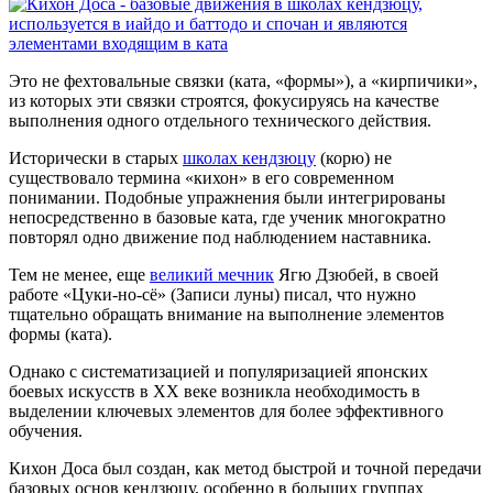
Это не фехтовальные связки (ката, «формы»), а «кирпичики»,
из которых эти связки строятся, фокусируясь на качестве
выполнения одного отдельного технического действия.
Исторически в старых
школах кендзюцу
(корю) не
существовало термина «кихон» в его современном
понимании. Подобные упражнения были интегрированы
непосредственно в базовые ката, где ученик многократно
повторял одно движение под наблюдением наставника.
Тем не менее, еще
великий мечник
Ягю Дзюбей, в своей
работе «Цуки-но-сё» (Записи луны) писал, что нужно
тщательно обращать внимание на выполнение элементов
формы (ката).
Однако с систематизацией и популяризацией японских
боевых искусств в XX веке возникла необходимость в
выделении ключевых элементов для более эффективного
обучения.
Кихон Доса был создан, как метод быстрой и точной передачи
базовых основ кендзюцу, особенно в больших группах