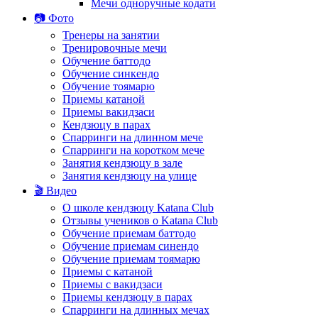
Мечи одноручные кодати
📷 Фото
Тренеры на занятии
Тренировочные мечи
Обучение баттодо
Обучение синкендо
Обучение тоямарю
Приемы катаной
Приемы вакидзаси
Кендзюцу в парах
Спарринги на длинном мече
Спарринги на коротком мече
Занятия кендзюцу в зале
Занятия кендзюцу на улице
🎬 Видео
О школе кендзюцу Katana Club
Отзывы учеников о Katana Club
Обучение приемам баттодо
Обучение приемам синендо
Обучение приемам тоямарю
Приемы с катаной
Приемы с вакидзаси
Приемы кендзюцу в парах
Спарринги на длинных мечах