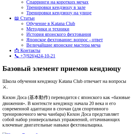
Спарринги на коротких мечах
Тренировки кендзюцу в зале
Тренировки кендзюцу на улице
📖 Статьи
Обучение в Katana Club
Методики и техники
История японского фехтования
Японское фехтование: вопрос - ответ
Величайшие японские мастера меча
📩 Контакты
📞 +7(926)424-10-21
Базовый элемент приемов кендзюцу
Школа обучения кендзюцу Katana Club отвечает на вопросы
⚔.
Кихон Доса (基本動作) переводится с японского как «базовые
движения». В контексте кендзюцу начала 20 века и его
современной адаптации в спочан (для спортивного
тренировочного меча чанбара) Кихон Доса представляет
собой набор универсальных упражнений, оттачивающих
ключевые двигательные навыки фехтовальщика.