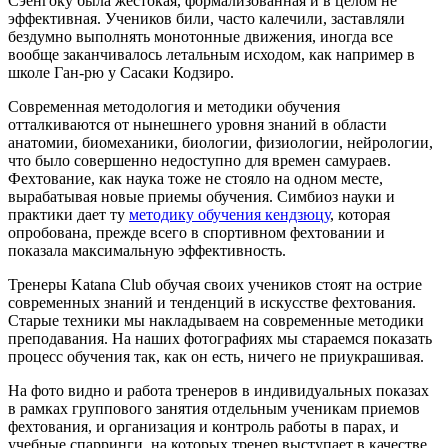
Сэенгоку была жестокая, формализованная и в целом не
эффективная. Учеников били, часто калечили, заставляли
бездумно выполнять монотонные движения, иногда все
вообще заканчивалось летальным исходом, как например в
школе Ган-рю у Сасаки Кодзиро.
Современная методология и методики обучения
отталкиваются от нынешнего уровня знаний в области
анатомии, биомеханики, биологии, физиологии, нейрологии,
что было совершенно недоступно для времен самураев.
Фехтование, как наука тоже не стояло на одном месте,
вырабатывая новые приемы обучения. Симбиоз науки и
практики дает ту
методику обучения кендзюцу
, которая
опробована, прежде всего в спортивном фехтовании и
показала максимальную эффективность.
Тренеры Katana Club обучая своих учеников стоят на острие
современных знаний и тенденций в искусстве фехтования.
Старые техники мы накладываем на современные методики
преподавания. На наших фотографиях мы стараемся показать
процесс обучения так, как он есть, ничего не приукрашивая.
На фото видно и работа тренеров в индивидуальных показах
в рамках группового занятия отдельным ученикам приемов
фехтования, и организация и контроль работы в парах, и
учебные спарринги, на которых тренер выступает в качестве