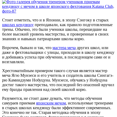
Стоит отметить, что и в Японии, в эпоху Сэнгоку в старых
школах кендзюцу
преподавали, как правило подготовленные
трены. Обычно, это были ученики школы, перешедшие на
более высокий уровень мастерства, и проверенные в своих
знаниях и навыках патриархами школы корю.
Впрочем, бывало и так, что
мастера меча
других школ, или
даже и фехтовальщики с улицы, приходили в школу кендзюцу
и добиваясь успеха при обучении, в последующем сами ее и
возглавляли.
Хрестоматийным примером такого случая является мастер
меча Ягю Мунэеси и его учитель и создатель школы Сингагэ-
рю Камиидзуми Нобуцуна. Мунэеси, обучаясь у Нобуцуна
достиг такого мастерства, что последний без опасений вручил
ему бразды правления над своей школой корю.
Разумеется, не стоит даже думать, что методы обучения
самураев приемам
японским мечом
, используемые тренерами
в старых школах кендзюцу были эффективнее современных.
Это конечно не так. Старая методика обучения в эпоху