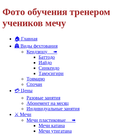
Фото обучения тренером
учеников мечу
🏠 Главная
🏯 Виды фехтования
Кендзюцу ➠
Баттодо
Иайдо
Синкендо
Тамэсигири
Тоямарю
Спочан
💳 Цены
Разовые занятия
Абонемент на месяц
Индивидуальные занятия
⚔ Мечи
Мечи пластиковые ➠
Мечи катана
Мечи утигатана