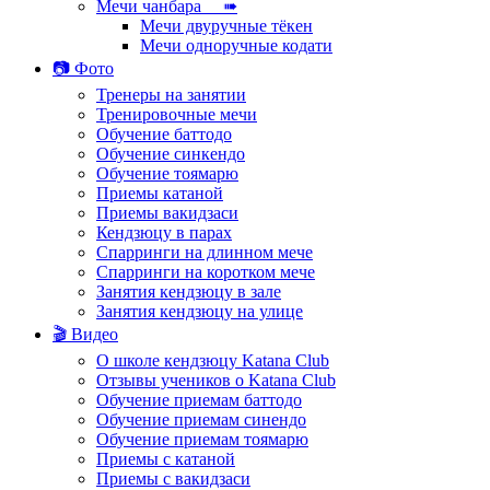
Мечи чанбара ➠
Мечи двуручные тёкен
Мечи одноручные кодати
📷 Фото
Тренеры на занятии
Тренировочные мечи
Обучение баттодо
Обучение синкендо
Обучение тоямарю
Приемы катаной
Приемы вакидзаси
Кендзюцу в парах
Спарринги на длинном мече
Спарринги на коротком мече
Занятия кендзюцу в зале
Занятия кендзюцу на улице
🎬 Видео
О школе кендзюцу Katana Club
Отзывы учеников о Katana Club
Обучение приемам баттодо
Обучение приемам синендо
Обучение приемам тоямарю
Приемы с катаной
Приемы с вакидзаси