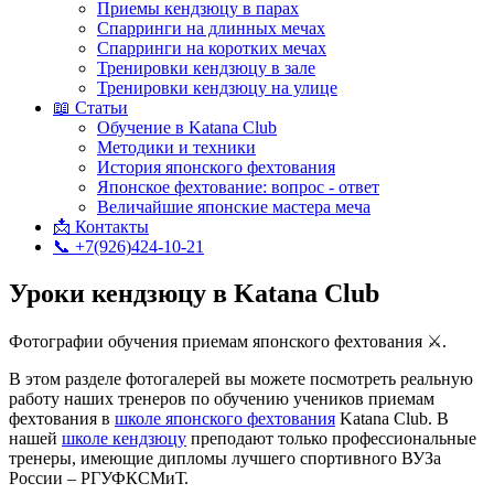
Приемы кендзюцу в парах
Спарринги на длинных мечах
Спарринги на коротких мечах
Тренировки кендзюцу в зале
Тренировки кендзюцу на улице
📖 Статьи
Обучение в Katana Club
Методики и техники
История японского фехтования
Японское фехтование: вопрос - ответ
Величайшие японские мастера меча
📩 Контакты
📞 +7(926)424-10-21
Уроки кендзюцу в Katana Club
Фотографии обучения приемам японского фехтования ⚔.
В этом разделе фотогалерей вы можете посмотреть реальную
работу наших тренеров по обучению учеников приемам
фехтования в
школе японского фехтования
Katana Club. В
нашей
школе кендзюцу
преподают только профессиональные
тренеры, имеющие дипломы лучшего спортивного ВУЗа
России – РГУФКСМиТ.