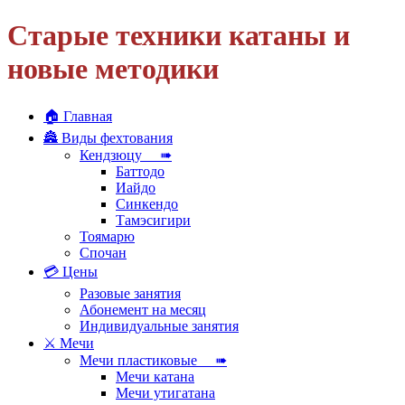
Старые техники катаны и
новые методики
🏠 Главная
🏯 Виды фехтования
Кендзюцу ➠
Баттодо
Иайдо
Синкендо
Тамэсигири
Тоямарю
Спочан
💳 Цены
Разовые занятия
Абонемент на месяц
Индивидуальные занятия
⚔ Мечи
Мечи пластиковые ➠
Мечи катана
Мечи утигатана