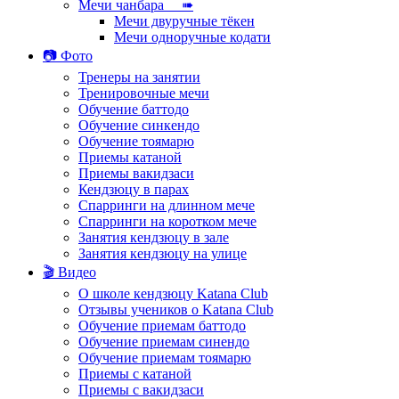
Мечи чанбара ➠
Мечи двуручные тёкен
Мечи одноручные кодати
📷 Фото
Тренеры на занятии
Тренировочные мечи
Обучение баттодо
Обучение синкендо
Обучение тоямарю
Приемы катаной
Приемы вакидзаси
Кендзюцу в парах
Спарринги на длинном мече
Спарринги на коротком мече
Занятия кендзюцу в зале
Занятия кендзюцу на улице
🎬 Видео
О школе кендзюцу Katana Club
Отзывы учеников о Katana Club
Обучение приемам баттодо
Обучение приемам синендо
Обучение приемам тоямарю
Приемы с катаной
Приемы с вакидзаси