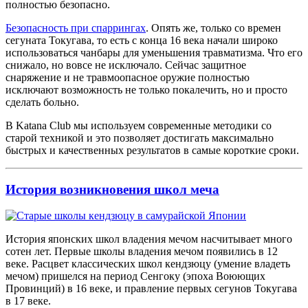
полностью безопасно.
Безопасность при спаррингах
. Опять же, только со времен
сегуната Токугава, то есть с конца 16 века начали широко
использоваться чанбары для уменьшения травматизма. Что его
снижало, но вовсе не исключало. Сейчас защитное
снаряжение и не травмоопасное оружие полностью
исключают возможность не только покалечить, но и просто
сделать больно.
В Katana Club мы используем современные методики со
старой техникой и это позволяет достигать максимально
быстрых и качественных результатов в самые короткие сроки.
История возникновения
школ меча
История японских школ владения мечом насчитывает много
сотен лет. Первые школы владения мечом появились в 12
веке. Расцвет классических школ кендзюцу (умение владеть
мечом) пришелся на период Сенгоку (эпоха Воюющих
Провинций) в 16 веке, и правление первых сегунов Токугава
в 17 веке.