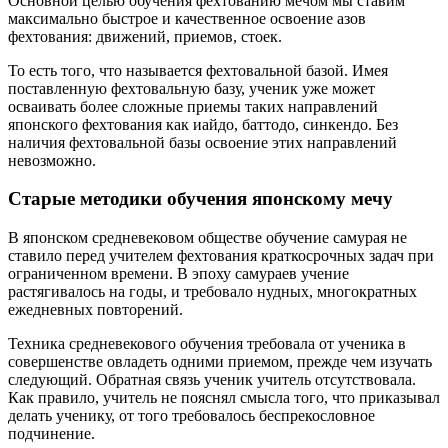
Основной целью обучения фехтованию мечом мы ставим
максимально быстрое и качественное освоение азов
фехтования: движений, приемов, стоек.
То есть того, что называется фехтовальной базой. Имея
поставленную фехтовальную базу, ученик уже может
осваивать более сложные приемы таких направлений
японского фехтования как иайдо, баттодо, синкендо. Без
наличия фехтовальной базы освоение этих направлений
невозможно.
Старые методики обучения японскому мечу
В японском средневековом обществе обучение самурая не
ставило перед учителем фехтования краткосрочных задач при
ограниченном времени. В эпоху самураев учение
растягивалось на годы, и требовало нудных, многократных
ежедневных повторений.
Техника средневекового обучения требовала от ученика в
совершенстве овладеть одними приемом, прежде чем изучать
следующий. Обратная связь ученик учитель отсутствовала.
Как правило, учитель не пояснял смысла того, что приказывал
делать ученику, от того требовалось беспрекословное
подчинение.