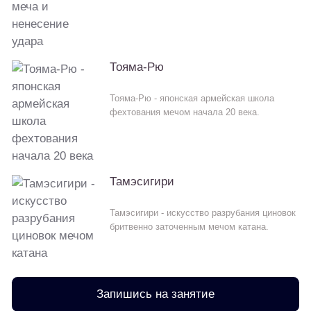
Тояма-Рю
Тояма-Рю - японская армейская школа
фехтования мечом начала 20 века.
Тамэсигири
Тамэсигири - искусство разрубания циновок
бритвенно заточенным мечом катана.
Запишись на занятие