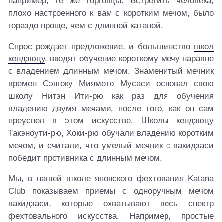
например, те же торговцы. Встретить человека,
плохо настроенного к вам с коротким мечом, было
гораздо проще, чем с длинной катаной.
Спрос рождает предложение, и большинство
школ
кендзюцу
, вводят обучение короткому мечу наравне
с владением длинным мечом. Знаменитый мечник
времен Сэнгоку Миямото Мусаси основал свою
школу Нитэн Ити-рю как раз для обучения
владению двумя мечами, после того, как он сам
преуспел в этом искусстве. Школы кендзюцу
Такэноути-рю, Хоки-рю обучали владению коротким
мечом, и считали, что умелый мечник с вакидзаси
победит противника с длинным мечом.
Мы, в нашей школе японского фехтования Katana
Club показываем
приемы с одноручным мечом
вакидзаси, которые охватывают весь спектр
фехтовального искусства. Например, простые