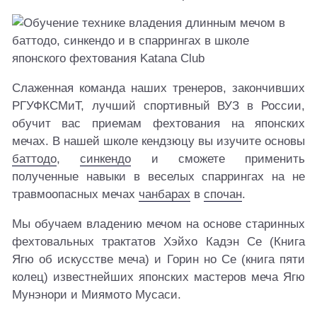
Слаженная команда наших тренеров, закончивших
РГУФКСМиТ, лучший спортивный ВУЗ в России,
обучит вас приемам фехтования на японских
мечах. В нашей школе кендзюцу вы изучите основы
баттодо
,
синкендо
и сможете применить
полученные навыки в веселых спаррингах на не
травмоопасных мечах
чанбарах
в
спочан
.
Мы обучаем владению мечом на основе старинных
фехтовальных трактатов Хэйхо Кадэн Се (Книга
Ягю об искусстве меча) и Горин но Се (книга пяти
колец) известнейших японских мастеров меча Ягю
Мунэнори и Миямото Мусаси.