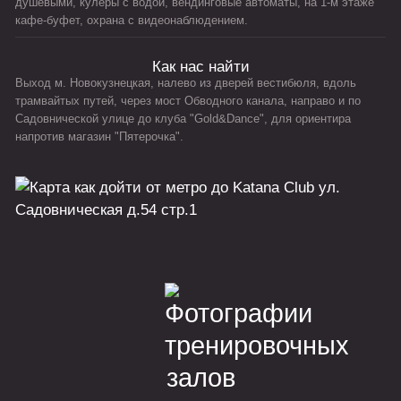
душевыми, кулеры с водой, вендинговые автоматы, на 1-м этаже
кафе-буфет, охрана с видеонаблюдением.
Как нас найти
Выход м. Новокузнецкая, налево из дверей вестибюля, вдоль
трамвайтых путей, через мост Обводного канала, направо и по
Садовнической улице до клуба "Gold&Dance", для ориентира
напротив магазин "Пятерочка".